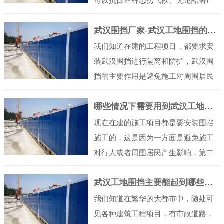
可以抗御各种恶劣气候。无论酷暑严
寒还是雨雪风霜，始络保持色彩稳
武汉围挡厂家-武汉工地围挡的施工流程是怎么样的
定，如果沾染灰尘等污物，只要使用
水管喷洗，就能使围挡重新清爽悦
我们知道在建的工程项目，都要求安
目。即使是在围档积存了凝固物，也
装武汉围挡进行隔离和防护，武汉围
不必担心，只要采用肥皂液轻轻拭擦
挡的主要作用是避免施工对周围居民
即可除去，令人惊喜的是武汉PVC围
影响，保护行人，美化环境的作用，
挡还是一种防火材料，达到难燃级标
哪些情况下需要用到武汉工地围挡
是非常有必要的，那么武汉工地围挡
准。能够有效延缓火势的蔓延。减少
的施工流程是怎么样的呢？ 一、施工
现在在建的施工项目都是要安装围挡
人身和财产的损失。所以在日常生活
准备工作设计图纸和施工方案的确
施工的，这是因为一方面是避免施工
中我们...
认：武汉工地围挡的施工前，需要对
对行人或者周围居民产生影响，第二
设计图纸和施工方案进行仔细的研读
个方面，能够维护城市容貌，不至于
和确认，确保对工程的各项要求和标
武汉工地围挡主要能起到哪些方面的作用
脏乱不堪，那么除了建筑施工的时候
准有充分的理解和掌握。施工场地的
会用到武汉工地围挡外，哪些情况下
我们知道在繁华的大都市中，随处可
清理和整备：在施工前，应对施工现
需要用到武汉工地围挡？ 一，城市建
见各种建筑工程项目，有市政道路，