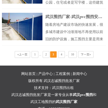
场进行清理和...
设城市建设是工地围挡的主要应用场
公园，住宅或者是写字楼，这些建筑
合之一。在城市建设过程中，工地围
在施工的时候为了保持城市环境的整
挡除了确保施工安全外，还可以维护
武汉围挡厂家-武汉pvc围挡安装不牢固的原因有哪些
洁，都是要安装武汉工地围挡的，那
周边交通秩序、保障市容市貌，防止
么武汉工地围挡主要起到哪些方面的
随着房地产建设市场的快速发展，很
灰尘、噪音等对市民的影响。 ...
作用呢？ 武汉工地围挡主要能起到以
多城市建设中冶渐渐地不再使用以前
下几个方面的作用： 1. 安全保护：工
旧的防护设施，施工围挡主要是用来
地围挡可以将工地与周围环境隔离开
保证施工人员及施工区域周边人员的
来，防止非工作人员进入危险区域，
安全，现在较常用的是工地PVC围
«上一页
1
...
2
3
4
...
10
下一页»
减少意外事故的发生。围挡还可以防
挡， 因为很多建筑工程施工过程中都
止材料和设备...
需要用到武汉pvc围挡，但是在使用过
网站首页
|
产品中心
|
工程案例
|
新闻中心
程中，有些武汉pvc围挡安装非常不牢
版权所有 武汉志诚围挡批发厂家
固，很那么武汉pvc围挡安装不牢固的
技术支持：
武汉围挡出租
原因有哪些？ （一）部分厂家和施工
武汉志诚围挡批发厂家是一家专业从事
武汉pvc围挡
和
单位在安装PVC围挡为了节省材料，
武汉工地围挡的
武汉围挡厂家
并且一些...