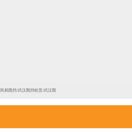
汉简易围挡/武汉围挡租赁/武汉围
围挡