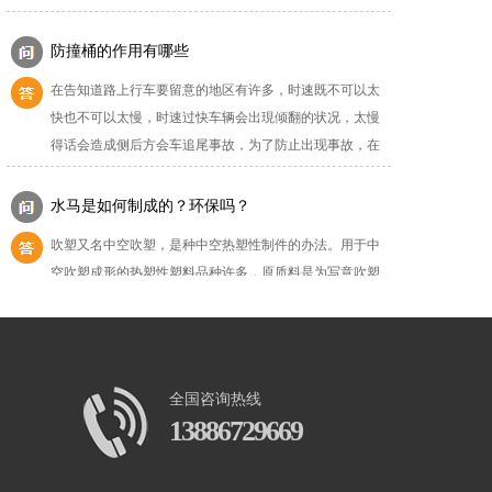
防护设施。1、在市区主要路段和市容景观道路及机场、码
在告知道路上行车要留意的地区有许多，时速既不可以太
头、车站广场设置的围栏其高度不得低于2.5m，在其他路
快也不可以太慢，时速过快车辆会出現倾翻的状况，太慢
段设置的围栏，其高度不得低于1.8m。2、...
得话会造成侧后方会车追尾事故，为了防止出现事故，在
高速路上都是置放防撞桶，今日就来说说防撞桶的作用是
什么。伴随着当今社会上车辆的提升，交通事故的发生几
水马是如何制成的？环保吗？
率愈来愈大，无论是在高速路上还是在市政道路上，交通
吹塑又名中空吹塑，是种中空热塑性制件的办法。用于中
事故时会发生，发生的缘故有觉得缘故也是气温缘故，也
空吹塑成形的热塑性塑料品种许多，原质料是为写意吹塑
有驾驶不善导致的。当车辆以汽车行使的那时候假如一旦...
制品的功效、性能要求，吹塑级的质料很丰厚，常用的原
质料是聚乙烯、聚丙烯、聚氯乙烯和热塑性聚酯等，也能
够掺回料、废料、再生料等混合运用。吹塑移动式灌水水
pvc围挡和钢结构围挡各种规格尺寸
马围挡的制成：塑料型胚（中空塑料管的挤出）；我的电
pvc围挡和钢结构围挡在我们生活中随处可见，每当有施工
力网络不断延伸，供电才气不断增，以前的穷乡僻壤焕发
的地方就有围挡的存在，例如工地施工、道路施工、建筑
了生机和生机，2、加型三孔反光水马围挡注满水后更具...
工程施工等周围就用围挡围着，今天我们就来给大家说这
全国咨询热线
两种规则的围挡的相关尺寸。PVC围挡的规格尺寸：PVC
13886729669
围挡产品的特点就是：简易方便、组合安装、运输方便可
pvc围挡-市政标准围挡要求
快速拆装，安全牢固，具有强大的狂风系数，经济环保。
pvc围挡应符合市政标准围挡要求，改造和提升施工环境，