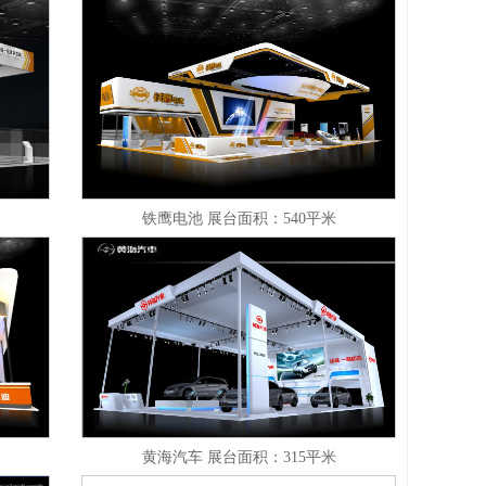
铁鹰电池 展台面积：540平米
黄海汽车 展台面积：315平米