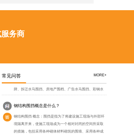
围挡产品的特点就是：简易方便、组合安装、运输方便可
pvc围挡-市政标准围挡要求
快速拆装，安全牢固，具有强大的狂风系数，经济环保。
pvc围挡应符合市政标准围挡要求，改造和提升施工环境，
PVC扣板(墙板)：289×20mmPVC防雨帽(柱帽)：
让施工环境更加变得额美观，随着城市发展步伐的加快，
120×120×1.2mmPVC立...
pvc围挡在深圳随处可见。有很多施工现场pvc围挡的安装，
式服务商
非按照市政pvc围挡标准要求设置，发现严重损坏，未设置
相关围挡广告等诸多不规范的问题存在。为了让施工工地
水马围挡的摆放需要注意的事情
有良好的环境，首先我们需要选择安装围挡，在我们选购
现在市道上有许多水马围挡，包含：施工水马围挡、地产
pvc围挡的时候，我们考量生产厂家有很多方面的能力，比
水马围挡、建筑水马围挡、水马围挡广告、水马围挡广告
如货源充足，生产能力强大。那么...
牌、拆迁水马围挡、房地产围档、广告水马围挡、彩钢水
MORE+
常见问答
马围挡等制造。在我们看来水马围挡的制造很简略，其实
不然，水马围挡看起来简略，但其实在施工时要考虑很多
钢结构围挡概念是什么？
要素。1、勘测现场的时分技术人员需求先考虑场是否需求
钢结构围挡 概念：围挡是指为了将建设施工现场与外部环
选用铲车进行土地平坦，还需看发掘的时分是选用人力或
境隔离开来，使施工现场成为一个相对封闭的空间所采取
钩机工作会更好；2、在发掘根底的时分更要看地质是...
的措施，包括采用各种砌体材料砌筑的围墙、采用各种成
型板材构成的维护体等。建设工程工地四周应按规定设置
连续、密闭的围栏；建造多层、高层建筑的还应设置安全
防撞桶的作用有哪些