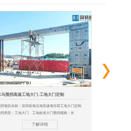
pvc围挡和钢结构围挡各种规格尺寸
水马围挡高速工地大门-工地大门定制
安全围挡效果
pvc围挡和钢结构围挡在我们生活中随处可见，每当有施工
围挡项目名称：深圳前海沿海高速项目部工地大门定制
围挡项目名称：
的地方就有围挡的存在，例如工地施工、道路施工、建筑
围挡类型：工地大门、工地标准大门围挡规格：长
烤漆围挡围挡规格
工程施工等周围就用围挡围着，今天我们就来给大家说这
4800mm*5600mm
2500mm
了解详情
两种规则的围挡的相关尺寸。PVC围挡的规格尺寸：PVC