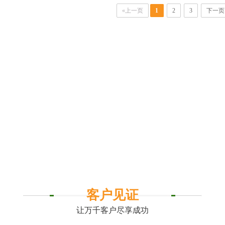
«上一页
1
2
3
下一页
客户见证
让万千客户尽享成功