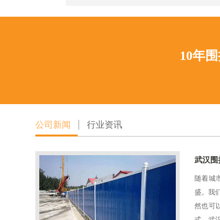
10年
公司新闻
行业资讯
武汉围
随着城
盛。我
然也可
式。武