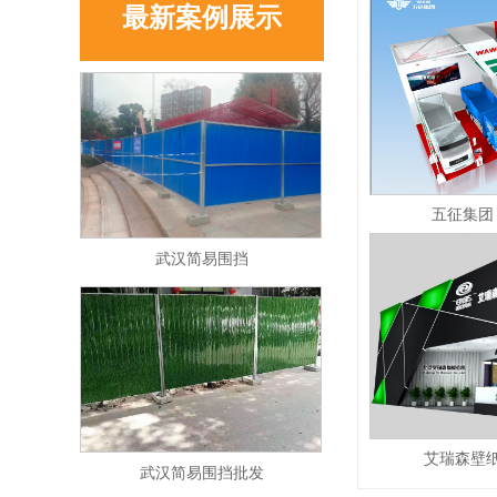
最新案例展示
五征集团
武汉简易围挡
艾瑞森壁纸
武汉简易围挡批发