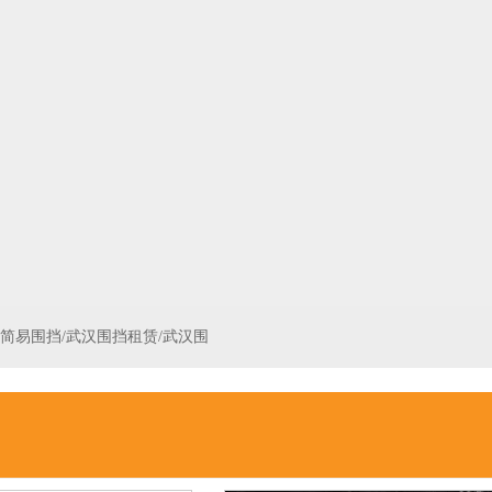
汉简易围挡/武汉围挡租赁/武汉围
围挡