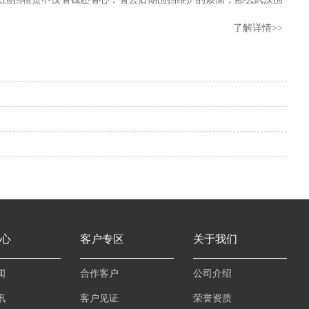
过程中有哪些注意事项？ 一了解需求：在租赁围挡前，要明确自
了解详情>>
求，包括围挡的用途、所需围挡的长度和高度等。这有助于租赁公
2024-06-21
2024-06-17
2024-06-14
2024-06-12
2024-06-11
心
客户专区
关于我们
闻
合作客户
公司介绍
讯
客户见证
荣誉资质