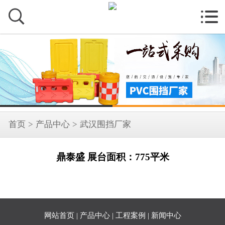


首页
>
产品中心
>
武汉围挡厂家
鼎泰盛 展台面积：775平米
网站首页
|
产品中心
|
工程案例
|
新闻中心