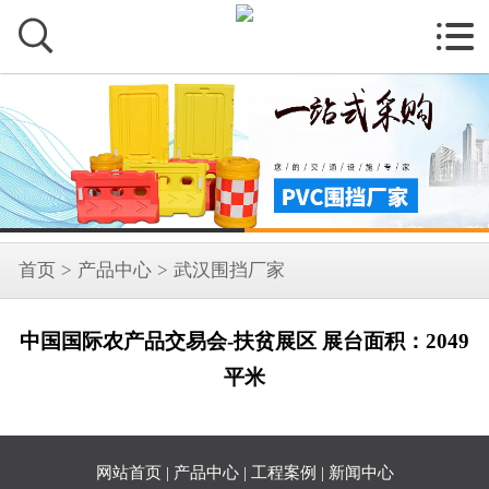


首页
>
产品中心
>
武汉围挡厂家
中国国际农产品交易会-扶贫展区 展台面积：2049
平米
网站首页
|
产品中心
|
工程案例
|
新闻中心