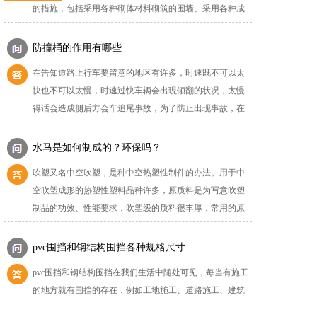
连续、密闭的围栏；建造多层、高层建筑的还应设置安全
防撞桶的作用有哪些
防护设施。1、在市区主要路段和市容景观道路及机场、码
在告知道路上行车要留意的地区有许多，时速既不可以太
头、车站广场设置的围栏其高度不得低于2.5m，在其他路
快也不可以太慢，时速过快车辆会出現倾翻的状况，太慢
段设置的围栏，其高度不得低于1.8m。2、...
得话会造成侧后方会车追尾事故，为了防止出现事故，在
高速路上都是置放防撞桶，今日就来说说防撞桶的作用是
什么。伴随着当今社会上车辆的提升，交通事故的发生几
水马是如何制成的？环保吗？
率愈来愈大，无论是在高速路上还是在市政道路上，交通
吹塑又名中空吹塑，是种中空热塑性制件的办法。用于中
事故时会发生，发生的缘故有觉得缘故也是气温缘故，也
空吹塑成形的热塑性塑料品种许多，原质料是为写意吹塑
有驾驶不善导致的。当车辆以汽车行使的那时候假如一旦...
制品的功效、性能要求，吹塑级的质料很丰厚，常用的原
质料是聚乙烯、聚丙烯、聚氯乙烯和热塑性聚酯等，也能
够掺回料、废料、再生料等混合运用。吹塑移动式灌水水
pvc围挡和钢结构围挡各种规格尺寸
马围挡的制成：塑料型胚（中空塑料管的挤出）；我的电
pvc围挡和钢结构围挡在我们生活中随处可见，每当有施工
力网络不断延伸，供电才气不断增，以前的穷乡僻壤焕发
的地方就有围挡的存在，例如工地施工、道路施工、建筑
了生机和生机，2、加型三孔反光水马围挡注满水后更具...
工程施工等周围就用围挡围着，今天我们就来给大家说这
两种规则的围挡的相关尺寸。PVC围挡的规格尺寸：PVC
围挡产品的特点就是：简易方便、组合安装、运输方便可
pvc围挡-市政标准围挡要求