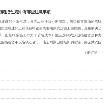
挡租赁过程中有哪些注意事项
市建设的不断推进，各类工程项目不断增加，围挡租赁市场需求旺
们知道在建的工程项目中都是需要用到武汉施工围挡的，直接购买当
以，但是很多施工方为了节省成本可能会选择武汉围挡租赁这种方
汉围挡租赁不仅省钱还省心，省去后期围挡维护的烦恼，那么武汉围
过程中有哪些注意事项？ 一了解需求：在租赁围挡前，要明确自
了解详情>>
求，包括围挡的用途、所需围挡的长度和高度等。这有助于租赁公
2024-06-21
2024-06-17
2024-06-14
2024-06-12