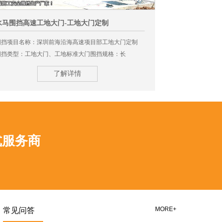
两种规则的围挡的相关尺寸。PVC围挡的规格尺寸：PVC
围挡产品的特点就是：简易方便、组合安装、运输方便可
pvc围挡-市政标准围挡要求
水马围挡高速工地大门-工地大门定制
安全围挡效果
快速拆装，安全牢固，具有强大的狂风系数，经济环保。
pvc围挡应符合市政标准围挡要求，改造和提升施工环境，
PVC扣板(墙板)：289×20mmPVC防雨帽(柱帽)：
围挡项目名称：深圳前海沿海高速项目部工地大门定制
围挡项目名称：
让施工环境更加变得额美观，随着城市发展步伐的加快，
120×120×1.2mmPVC立...
围挡类型：工地大门、工地标准大门围挡规格：长
烤漆围挡围挡规格
pvc围挡在深圳随处可见。有很多施工现场pvc围挡的安装，
4800mm*5600mm
2500mm
非按照市政pvc围挡标准要求设置，发现严重损坏，未设置
了解详情
相关围挡广告等诸多不规范的问题存在。为了让施工工地
水马围挡的摆放需要注意的事情
有良好的环境，首先我们需要选择安装围挡，在我们选购
现在市道上有许多水马围挡，包含：施工水马围挡、地产
pvc围挡的时候，我们考量生产厂家有很多方面的能力，比
水马围挡、建筑水马围挡、水马围挡广告、水马围挡广告
如货源充足，生产能力强大。那么...
牌、拆迁水马围挡、房地产围档、广告水马围挡、彩钢水
式服务商
马围挡等制造。在我们看来水马围挡的制造很简略，其实
不然，水马围挡看起来简略，但其实在施工时要考虑很多
钢结构围挡概念是什么？
要素。1、勘测现场的时分技术人员需求先考虑场是否需求
钢结构围挡 概念：围挡是指为了将建设施工现场与外部环
选用铲车进行土地平坦，还需看发掘的时分是选用人力或
境隔离开来，使施工现场成为一个相对封闭的空间所采取
钩机工作会更好；2、在发掘根底的时分更要看地质是...
的措施，包括采用各种砌体材料砌筑的围墙、采用各种成
MORE+
常见问答
型板材构成的维护体等。建设工程工地四周应按规定设置