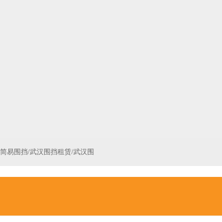
汉简易围挡/武汉围挡租赁/武汉围
围挡