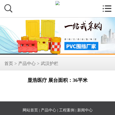


首页
>
产品中心
>
武汉护栏
显浩医疗 展台面积：36平米
网站首页
|
产品中心
|
工程案例
|
新闻中心